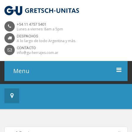
+54 11 4757 5401
Lunes a viernes: 8am a 5pm
DESPACHOS
A lo largo de todo Argentina y más.
CONTACTO
info@gu-herrajes.com.ar
Menu
Home
Productos
Proyectos
Descargas