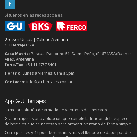
Síguenos en las redes sociales.
Gretsch-Unitas | Calidad Alemana
GU Herrajes S.A.
Casa Matriz:
Pascual Pastorino 51, Saenz Peña, (B1674ASA) Buenos
Aires, Argentina
Fono/Fax:
+54 11 4757 5401
Horario:
Lunes a viernes: 8am a 5pm
Contacto:
info@gu-herrajes.com.ar
App G-U Herrajes
La mejor solución de armado de ventanas del mercado.
G-U herrajes es una aplicación que cumple la función del despiece
de herrajes que se necesita para armar tu ventana de forma simple.
Con 5 perfiles y 4 tipos de ventanas más el llenado de datos puedes