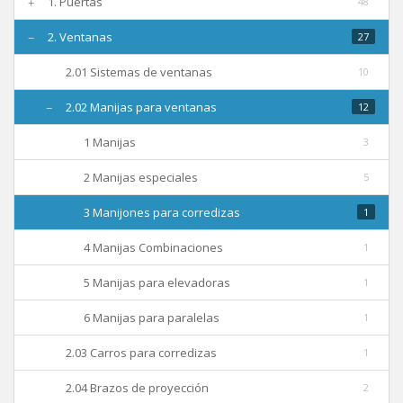
1. Puertas
48
Nosotros
2. Ventanas
27
2.01 Sistemas de ventanas
10
Contacto
2.02 Manijas para ventanas
12
1 Manijas
3
2 Manijas especiales
5
3 Manijones para corredizas
1
4 Manijas Combinaciones
1
5 Manijas para elevadoras
1
6 Manijas para paralelas
1
2.03 Carros para corredizas
1
2.04 Brazos de proyección
2