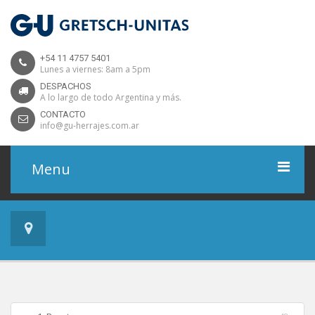
+54 11 4757 5401
Lunes a viernes: 8am a 5pm
DESPACHOS
A lo largo de todo Argentina y más.
CONTACTO
info@gu-herrajes.com.ar
Menu
Home
Productos
Proyectos
Descargas