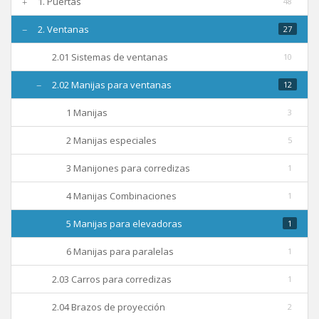
1. Puertas
48
Nosotros
2. Ventanas
27
2.01 Sistemas de ventanas
10
Contacto
2.02 Manijas para ventanas
12
1 Manijas
3
2 Manijas especiales
5
3 Manijones para corredizas
1
4 Manijas Combinaciones
1
5 Manijas para elevadoras
1
6 Manijas para paralelas
1
2.03 Carros para corredizas
1
2.04 Brazos de proyección
2