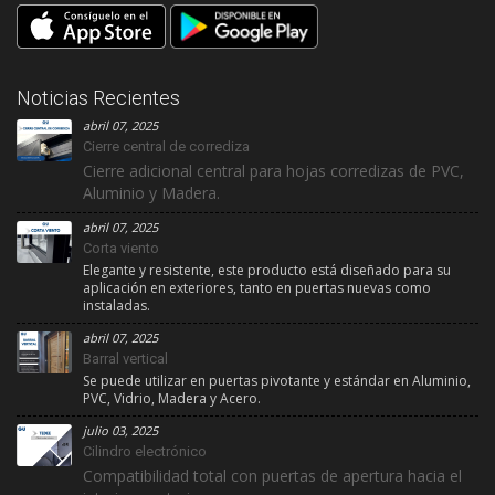
Noticias Recientes
abril 07, 2025
Cierre central de corrediza
Cierre adicional central para hojas corredizas de PVC,
Aluminio y Madera.
abril 07, 2025
Corta viento
Elegante y resistente, este producto está diseñado para su
aplicación en exteriores, tanto en puertas nuevas como
instaladas.
abril 07, 2025
Barral vertical
Se puede utilizar en puertas pivotante y estándar en Aluminio,
PVC, Vidrio, Madera y Acero.
julio 03, 2025
Cilindro electrónico
Compatibilidad total con puertas de apertura hacia el