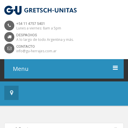
+54 11 4757 5401
Lunes a viernes: 8am a 5pm
DESPACHOS
A lo largo de todo Argentina y más.
CONTACTO
info@gu-herrajes.com.ar
Menu
Home
Productos
Proyectos
Descargas