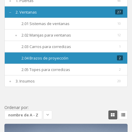
1. Puertas
48
Nosotros
2. Ventanas
27
2.01 Sistemas de ventanas
10
Contacto
2.02 Manijas para ventanas
12
2.03 Carros para corredizas
1
2.04 Brazos de proyección
2
2.05 Topes para corredizas
2
3. Insumos
20
Ordenar por:
nombre de A - Z