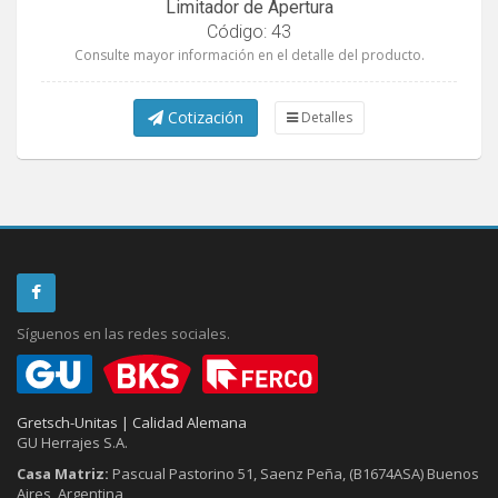
Limitador de Apertura
Código: 43
Consulte mayor información en el detalle del producto.
Cotización
Detalles
Síguenos en las redes sociales.
Gretsch-Unitas | Calidad Alemana
GU Herrajes S.A.
Casa Matriz:
Pascual Pastorino 51, Saenz Peña, (B1674ASA) Buenos
Aires, Argentina