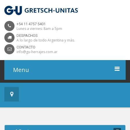
+54 11 4757 5401
Lunes a viernes: 8am a 5pm
DESPACHOS
A lo largo de todo Argentina y más.
CONTACTO
info@gu-herrajes.com.ar
Menu
Home
Productos
Proyectos
Descargas