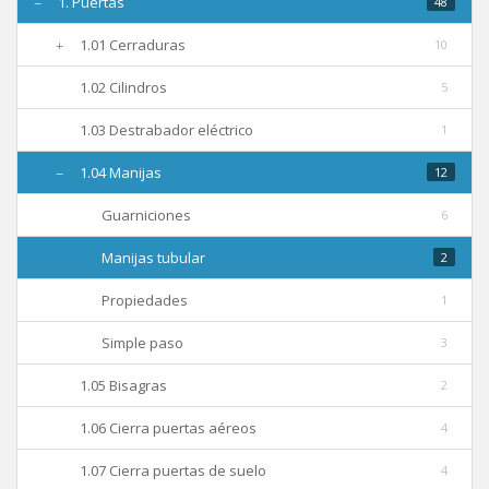
1. Puertas
48
Nosotros
1.01 Cerraduras
10
1.02 Cilindros
5
Contacto
1.03 Destrabador eléctrico
1
1.04 Manijas
12
Guarniciones
6
Manijas tubular
2
Propiedades
1
Simple paso
3
1.05 Bisagras
2
1.06 Cierra puertas aéreos
4
1.07 Cierra puertas de suelo
4