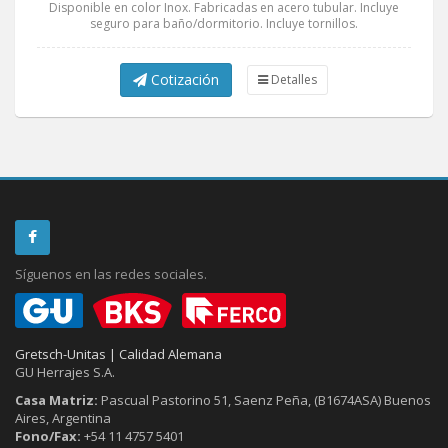
Disponible en color Inox. Fabricadas en acero tubular. Incluye
seguro para baño/dormitorio. Incluye tornillos.
Cotización
Detalles
Síguenos en las redes sociales.
Gretsch-Unitas | Calidad Alemana
GU Herrajes S.A.
Casa Matriz:
Pascual Pastorino 51, Saenz Peña, (B1674ASA) Buenos
Aires, Argentina
Fono/Fax:
+54 11 4757 5401