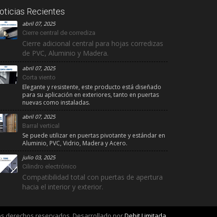
oticias Recientes
abril 07, 2025
Cierre central de corrediza
Cierre adicional central para hojas corredizas
de PVC, Aluminio y Madera.
abril 07, 2025
Corta viento
Elegante y resistente, este producto está diseñado
para su aplicación en exteriores, tanto en puertas
nuevas como instaladas.
abril 07, 2025
Barral vertical
Se puede utilizar en puertas pivotante y estándar en
Aluminio, PVC, Vidrio, Madera y Acero.
julio 03, 2025
Cilindro electrónico
Compatibilidad total con puertas de apertura
hacia el interior y exterior.
los derechos reservados. Desarrollado por
Debit Limitada
.