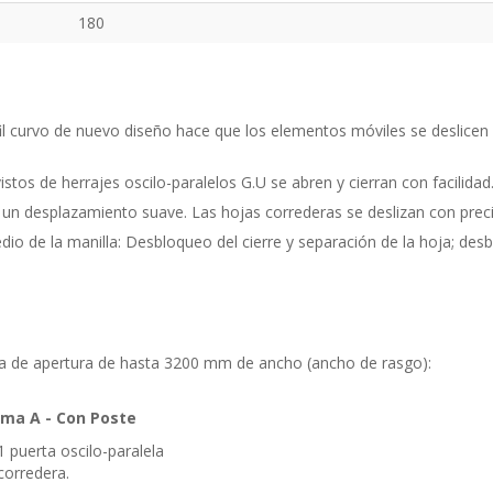
180
l curvo de nuevo diseño hace que los elementos móviles se deslicen c
tos de herrajes oscilo-paralelos G.U se abren y cierran con facilida
un desplazamiento suave. Las hojas correderas se deslizan con precis
 de la manilla: Desbloqueo del cierre y separación de la hoja; desblo
ma de apertura de hasta 3200 mm de ancho (ancho de rasgo):
ma A - Con Poste
1 puerta oscilo-paralela
corredera.