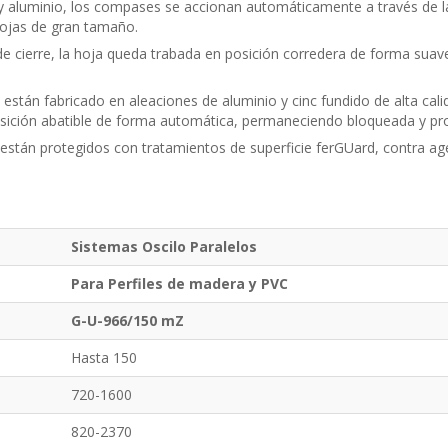
luminio, los compases se accionan automáticamente a través de la
 hojas de gran tamaño.
e cierre, la hoja queda trabada en posición corredera de forma sua
stán fabricado en aleaciones de aluminio y cinc fundido de alta calid
ición abatible de forma automática, permaneciendo bloqueada y pro
 están protegidos con tratamientos de superficie ferGUard, contra ag
Sistemas Oscilo Paralelos
Para Perfiles de madera y PVC
G-U-966/150 mZ
Hasta 150
720-1600
820-2370