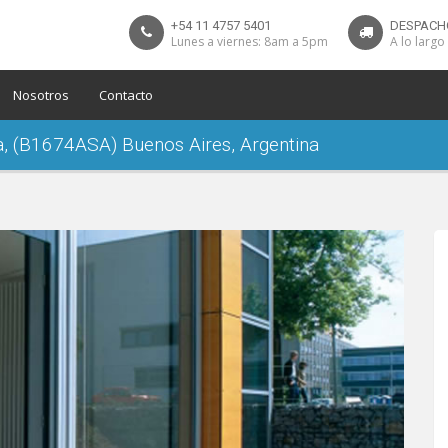
+54 11 4757 5401
DESPACH
Lunes a viernes: 8am a 5pm
A lo largo
Nosotros
Contacto
a, (B1674ASA) Buenos Aires, Argentina